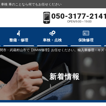
車検 車のことなら何でもお任せください
050-3177-214
OPEN/9:00～19:00
整備・修理
車検・点検
保険修理
間市・武蔵村山市で【BMW修理】お任せください。輸入車修理・キズ
新着情報