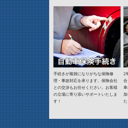
手続きが複雑になりがちな保険修
2
理・事故対応を承ります。保険会社
合
との交渉もお任せください。お客様
車
の立場に寄り添いサポートいたしま
加
す！
た