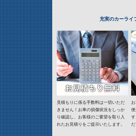
充実のカーライ
見積もりに係る手数料は一切いただ
お
きません！お車の損傷状況をしっか
便
り確認し、お客様のご要望を取り入
す
れたお見積りをご提示いたします。
だ