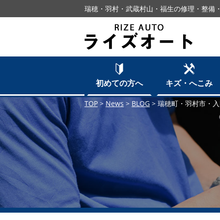
瑞穂・羽村・武蔵村山・福生の修理・整備・
初めての方へ
キズ・へこみ
TOP
>
News
>
BLOG
>
瑞穂町・羽村市・入