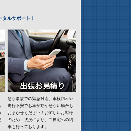
ータルサポート！
や
急な事故での緊急対応、車検切れや
も
走行不安でお車が動かせない場合も
様
おまかせください！お忙しいお客様
納
のため、状況により、ご自宅への納
⾞も⾏っております。