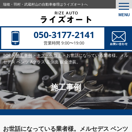
瑞穂・羽村・武蔵村山の
自動車修理はライズオートへ
togg
navi
MENU
050-3177-2141
営業時間 9:00〜19:00
TOP
>
施工事例
>
キズ・ヘコミ
>
お世話になっている業者様。メル
セデス ベンツ Aクラス 左側面 鈑金塗装。
施工事例
お世話になっている業者様。メルセデス ベンツ