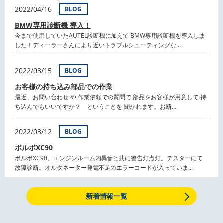
2022/04/16
BLOG
BMW専用診断機 導入！
今まで使用していたAUTEL診断機に加えて BMW専用診断機を導入しま
した！ディーラーさんにより近いトラブルシューティングな...
2022/03/15
BLOG
お客様の持ち込み部品での作業
最近、お問い合わせ や 作業依頼での質問で 部品をお客様が用意して 持
ち込んでもいいですか？ ということを 聞かれます。お断...
2022/03/12
BLOG
ボルボXC90
ボルボXC90。エンジンルーム内異音と共に警告灯点灯。テスターにて
故障診断。オルタネーター発電不足のエラーコードが入っていま...
新着情報一覧