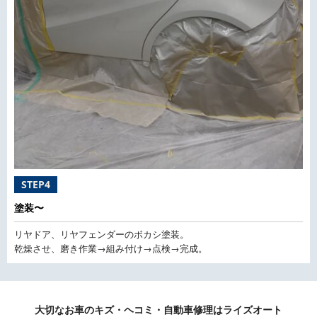
STEP4
塗装〜
リヤドア、リヤフェンダーのボカシ塗装。
乾燥させ、磨き作業→組み付け→点検→完成。
大切なお車のキズ・ヘコミ・自動車修理はライズオート