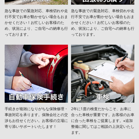
急な事故での緊急対応、車検切れや走
急な事故での緊急対応、車検切れや走
行不安でお車が動かせない場合もおま
行不安でお車が動かせない場合もおま
かせください！お忙しいお客様のた
かせください！お忙しいお客様のた
め、状況により、ご自宅への納⾞も⾏
め、状況により、ご自宅への納⾞も⾏
っております。
っております。
手続きが複雑になりがちな保険修理・
2年に1度の検査だからこそ、お車に
事故対応を承ります。保険会社との交
合った車検が重要です。お客様のお車
渉もお任せください。お客様の立場に
に合った車検をご提案します。※追加
寄り添いサポートいたします！
整備に関してはご相談の上決定いたし
ます。