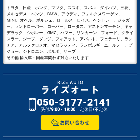
トヨタ、日産、ホンダ、マツダ、スズキ、スバル、ダイハツ、三菱、
メルセデス・ベンツ、BMW、アウディ、フォルクスワーゲン、
MINI、オペル、ポルシェ、ロールス・ロイス、ベントレー、ジャガ
ー、ランドローバー、ローバー、ロータス、アストンマーチン、キャ
デラック、シボレー、GMC、ハマー、リンカーン、フォード、クライ
スラー、ジープ、ダッジ、フィアット、アバルト、フェラーリ、ラン
チア、アルファロメオ、マセラッティ、ランボルギーニ、ルノー、プ
ジョー、シトロエン、ボルボ、サーブ
その他 輸入車・国産車問わず対応いたします
050-3177-2141
受付/9:00～19:00 定休日/不定休