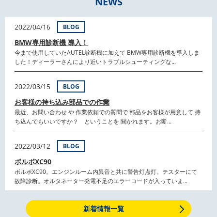
NEWS
2022/04/16
BLOG
BMW専用診断機 導入！
今まで使用していたAUTEL診断機に加えて BMW専用診断機を導入しま
した！ディーラーさんにより近いトラブルシューティングな...
2022/03/15
BLOG
お客様の持ち込み部品での作業
最近、お問い合わせ や 作業依頼での質問で 部品をお客様が用意して 持
ち込んでもいいですか？ ということを 聞かれます。お断...
2022/03/12
BLOG
ボルボXC90
ボルボXC90。エンジンルーム内異音と共に警告灯点灯。テスターにて
故障診断。オルタネーター発電不足のエラーコードが入っていま...
新着情報一覧