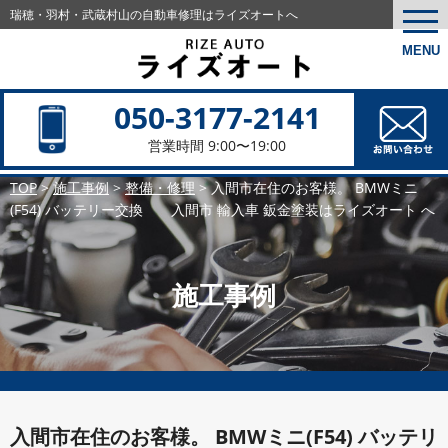
瑞穂・羽村・武蔵村山の
自動車修理はライズオートへ
togg
navi
MENU
050-3177-2141
営業時間 9:00〜19:00
TOP
>
施工事例
>
整備・修理
>
入間市在住のお客様。 BMWミニ
(F54) バッテリー交換 入間市 輸入車 鈑金塗装はライズオート へ
施工事例
入間市在住のお客様。 BMWミニ(F54) バッテリ