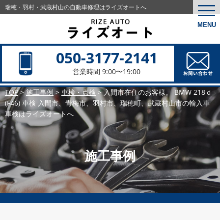
瑞穂・羽村・武蔵村山の
自動車修理はライズオートへ
togg
navi
MENU
050-3177-2141
営業時間 9:00〜19:00
TOP
>
施工事例
>
車検・点検
>
入間市在住のお客様。 BMW 218ｄ
(F46) 車検 入間市、青梅市、羽村市、瑞穂町、武蔵村山市の輸入車
車検はライズオートへ
施工事例