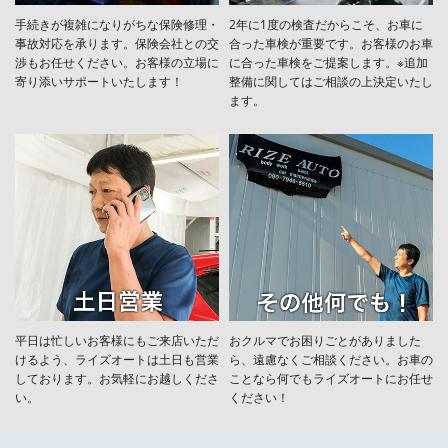
手続きが複雑になりがちな保険修理・
2年に1度の検査だからこそ、お車に
事故対応を承ります。保険会社との交
合った車検が重要です。お客様のお車
渉もお任せください。お客様の立場に
に合った車検をご提案します。※追加
寄り添いサポートいたします！
整備に関してはご相談の上決定いたし
ます。
平日は忙しいお客様にもご来店いただ
おクルマでお困りごとがありました
けるよう、ライズオートは土日も営業
ら、遠慮なくご相談ください。お車の
しております。お気軽にお越しくださ
ことなら何でもライズオートにお任せ
い。
ください！