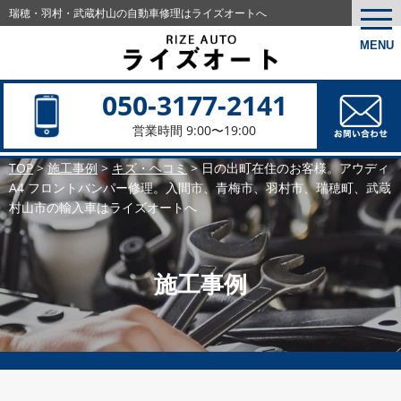
瑞穂・羽村・武蔵村山の
自動車修理はライズオートへ
togg
navi
MENU
050-3177-2141
営業時間 9:00〜19:00
TOP
>
施工事例
>
キズ・ヘコミ
>
日の出町在住のお客様。アウディ
A4 フロントバンパー修理。入間市、青梅市、羽村市、瑞穂町、武蔵
村山市の輸入車はライズオートへ
施工事例