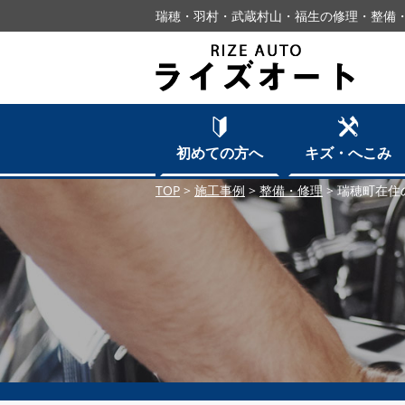
瑞穂・羽村・武蔵村山・福生の修理・整備・
初めての方へ
キズ・へこみ
TOP
>
施工事例
>
整備・修理
>
瑞穂町在住