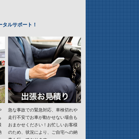
ータルサポート！
や
急な事故での緊急対応、車検切れや
も
走行不安でお車が動かせない場合も
様
おまかせください！お忙しいお客様
納
のため、状況により、ご自宅への納