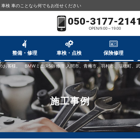
車検 車のことなら何でもお任せください
050-3177-214
OPEN/9:00～19:00
整備・修理
車検・点検
保険修理
のお客様。 BMWミニ(R50) 修理 入間市、青梅市、羽村市、瑞穂町、
施工事例