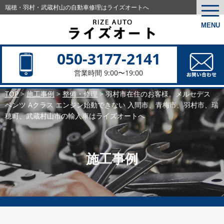
瑞穂・羽村・武蔵村山の
自動車修理はライズオートへ
togg
navi
MENU
050-3177-2141
営業時間 9:00〜19:00
TOP
>
施工事例
>
整備・修理
>
羽村市在住のお客様。メルセデス
ベンツ Aクラス エンジン始動できない 入間市、青梅市、羽村市、瑞
穂町、武蔵村山市の輸入車はライズオートへ
施工事例