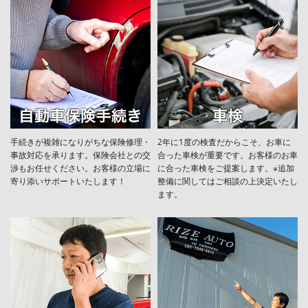
手続きが複雑になりがちな保険修理・
2年に1度の検査だからこそ、お車に
事故対応を承ります。保険会社との交
合った車検が重要です。お客様のお車
渉もお任せください。お客様の立場に
に合った車検をご提案します。※追加
寄り添いサポートいたします！
整備に関してはご相談の上決定いたし
ます。