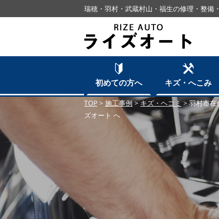
瑞穂・羽村・武蔵村山・福生の修理・整備・
初めての方へ
キズ・へこみ
TOP
>
施工事例
>
キズ・ヘコミ
>
羽村市在
ズオート へ