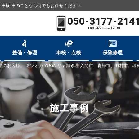
車検 車のことなら何でもお任せください
050-3177-214
OPEN/9:00～19:00
整備・修理
車検・点検
保険修理
住のお客様。 ミツオカ YUGA リヤ部修理 入間市、青梅市、羽村市、
施工事例