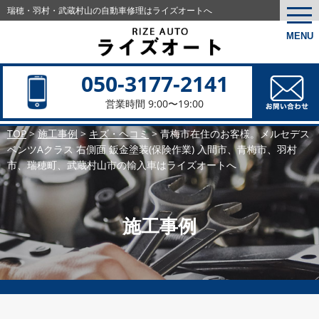
瑞穂・羽村・武蔵村山の
自動車修理はライズオートへ
togg
navi
MENU
050-3177-2141
営業時間 9:00〜19:00
TOP
>
施工事例
>
キズ・ヘコミ
>
青梅市在住のお客様。メルセデス
ベンツAクラス 右側面 鈑金塗装(保険作業) 入間市、青梅市、羽村
市、瑞穂町、武蔵村山市の輸入車はライズオートへ
施工事例