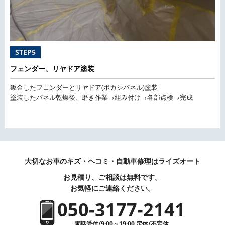
STEP5
フェンダー、リヤドア塗装
鈑金したフェンダーとリヤドア(ボカシパネル)塗装
塗装したパネル乾燥後、磨き作業→組み付け→各部点検→完成
大切なお車のキズ・ヘコミ・自動車修理はライズオート
お見積り、ご相談は無料です。
お気軽にご連絡ください。
050-3177-2141
電話受付/9:00～19:00 定休/不定休