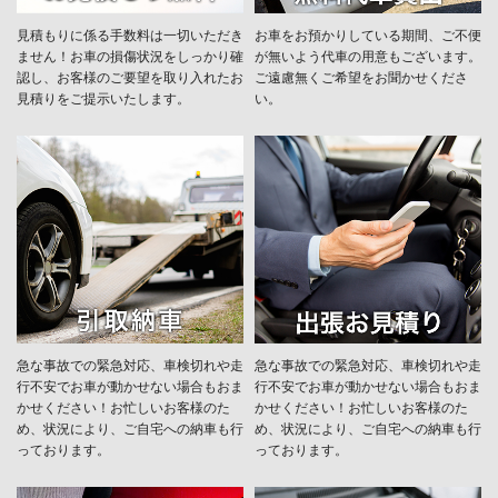
見積もりに係る手数料は一切いただき
お車をお預かりしている期間、ご不便
ません！お車の損傷状況をしっかり確
が無いよう代車の用意もございます。
認し、お客様のご要望を取り入れたお
ご遠慮無くご希望をお聞かせくださ
見積りをご提示いたします。
い。
急な事故での緊急対応、車検切れや走
急な事故での緊急対応、車検切れや走
行不安でお車が動かせない場合もおま
行不安でお車が動かせない場合もおま
かせください！お忙しいお客様のた
かせください！お忙しいお客様のた
め、状況により、ご自宅への納⾞も⾏
め、状況により、ご自宅への納⾞も⾏
っております。
っております。