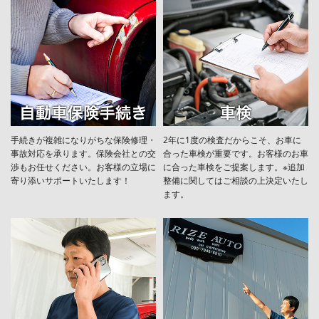
手続きが複雑になりがちな保険修理・
2年に1度の検査だからこそ、お車に
事故対応を承ります。保険会社との交
合った車検が重要です。お客様のお車
渉もお任せください。お客様の立場に
に合った車検をご提案します。※追加
寄り添いサポートいたします！
整備に関してはご相談の上決定いたし
ます。