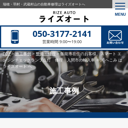
瑞穂・羽村・武蔵村山の
自動車修理はライズオートへ
togg
navi
MENU
050-3177-2141
営業時間 9:00〜19:00
TOP
>
施工事例
>
整備・修理
>
飯能市在住のお客様。スマート エ
ンジンチェックランプ点灯 修理 入間市の輸入車 キズ へこみ は
ライズオート へ
施工事例