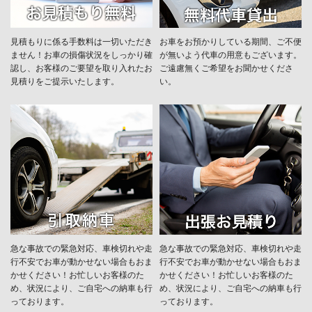
見積もりに係る手数料は一切いただき
お車をお預かりしている期間、ご不便
ません！お車の損傷状況をしっかり確
が無いよう代車の用意もございます。
認し、お客様のご要望を取り入れたお
ご遠慮無くご希望をお聞かせくださ
見積りをご提示いたします。
い。
急な事故での緊急対応、車検切れや走
急な事故での緊急対応、車検切れや走
行不安でお車が動かせない場合もおま
行不安でお車が動かせない場合もおま
かせください！お忙しいお客様のた
かせください！お忙しいお客様のた
め、状況により、ご自宅への納⾞も⾏
め、状況により、ご自宅への納⾞も⾏
っております。
っております。