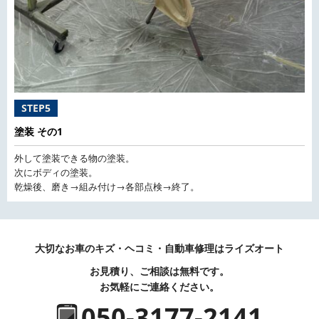
STEP5
塗装 その1
外して塗装できる物の塗装。
次にボディの塗装。
乾燥後、磨き→組み付け→各部点検→終了。
大切なお車のキズ・ヘコミ・自動車修理はライズオート
お見積り、ご相談は無料です。
お気軽にご連絡ください。
050-3177-2141