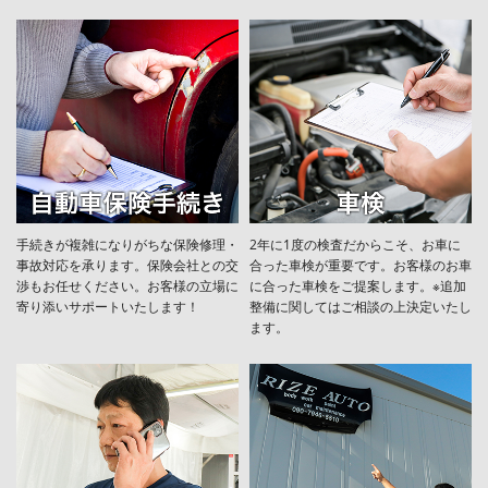
手続きが複雑になりがちな保険修理・
2年に1度の検査だからこそ、お車に
事故対応を承ります。保険会社との交
合った車検が重要です。お客様のお車
渉もお任せください。お客様の立場に
に合った車検をご提案します。※追加
寄り添いサポートいたします！
整備に関してはご相談の上決定いたし
ます。