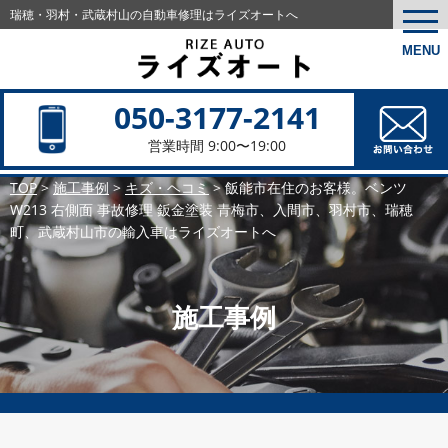
瑞穂・羽村・武蔵村山の
自動車修理はライズオートへ
togg
navi
MENU
050-3177-2141
営業時間 9:00〜19:00
TOP
>
施工事例
>
キズ・ヘコミ
>
飯能市在住のお客様。ベンツ
W213 右側面 事故修理 鈑金塗装 青梅市、入間市、羽村市、瑞穂
町、武蔵村山市の輸入車はライズオートへ
施工事例