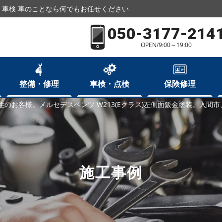
車検 車のことなら何でもお任せください
050-3177-214
OPEN/9:00～19:00
整備・修理
車検・点検
保険修理
住のお客様。メルセデスベンツ W213(Eクラス)左側面鈑金塗装。入
施工事例