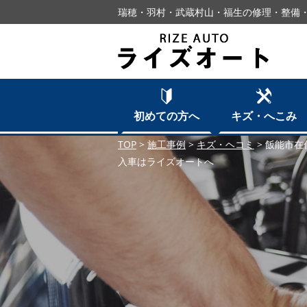
瑞穂・羽村・武蔵村山・福生の修理・整備・
初めての方へ
キズ・へこみ
TOP
>
施工事例
>
キズ・ヘコミ
>
飯能市在
入車はライズオートへ