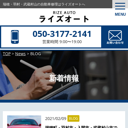
瑞穂・羽村・武蔵村山の
自動車修理はライズオートへ
togg
navi
MENU
050-3177-2141
営業時間 9:00〜19:00
TOP
>
News
>
BLOG
新着情報
2021/02/09
BLOG
瑞穂町・羽村市・入間市・武蔵村山市で