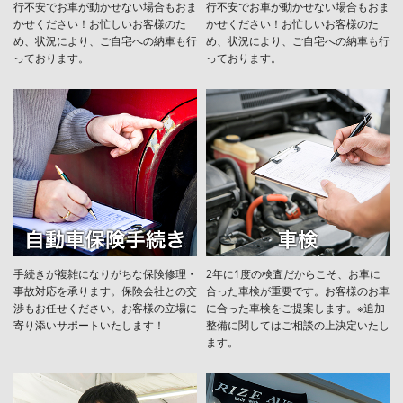
行不安でお車が動かせない場合もおま
行不安でお車が動かせない場合もおま
かせください！お忙しいお客様のた
かせください！お忙しいお客様のた
め、状況により、ご自宅への納⾞も⾏
め、状況により、ご自宅への納⾞も⾏
っております。
っております。
手続きが複雑になりがちな保険修理・
2年に1度の検査だからこそ、お車に
事故対応を承ります。保険会社との交
合った車検が重要です。お客様のお車
渉もお任せください。お客様の立場に
に合った車検をご提案します。※追加
寄り添いサポートいたします！
整備に関してはご相談の上決定いたし
ます。