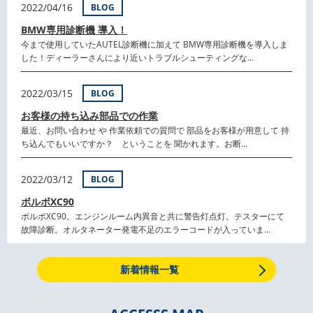
2022/04/16
BLOG
BMW専用診断機 導入！
今まで使用していたAUTEL診断機に加えて BMW専用診断機を導入しま
した！ディーラーさんにより近いトラブルシューティングな...
2022/03/15
BLOG
お客様の持ち込み部品での作業
最近、お問い合わせ や 作業依頼での質問で 部品をお客様が用意して 持
ち込んでもいいですか？ ということを 聞かれます。お断...
2022/03/12
BLOG
ボルボXC90
ボルボXC90。エンジンルーム内異音と共に警告灯点灯。テスターにて
故障診断。オルタネーター発電不足のエラーコードが入っていま...
新着情報一覧