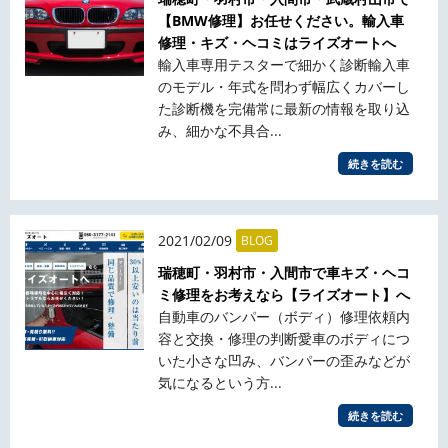
【BMW修理】お任せください。輸入車
修理・キズ・ヘコミはライズオートへ
輸入車専用テスターで細かく診断輸入車
のモデル・年式を問わず幅広くカバーし
た診断機を完備常に最新の情報を取り込
み、細かな不具合...
続きを読む
2021/02/09
BLOG
瑞穂町・羽村市・入間市で車キズ・ヘコ
ミ修理をお考えなら【ライズオート】へ
自動車のバンパー（ボディ）修理依頼内
容と交換・修理の判断愛車のボディにつ
いた小さな凹み、バンパーの歪みなどが
気になるという方...
続きを読む