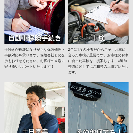
手続きが複雑になりがちな保険修理・
2年に1度の検査だからこそ、お車に
事故対応を承ります。保険会社との交
合った車検が重要です。お客様のお車
渉もお任せください。お客様の立場に
に合った車検をご提案します。※追加
寄り添いサポートいたします！
整備に関してはご相談の上決定いたし
ます。