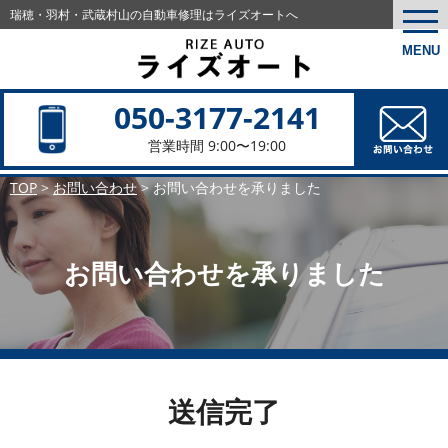
瑞穂・羽村・武蔵村山の
自動車修理はライズオートへ
togg
navi
MENU
050-3177-2141
営業時間 9:00〜19:00
TOP
>
お問い合わせ
>
お問い合わせを承りました
お問い合わせを承りました
送信完了