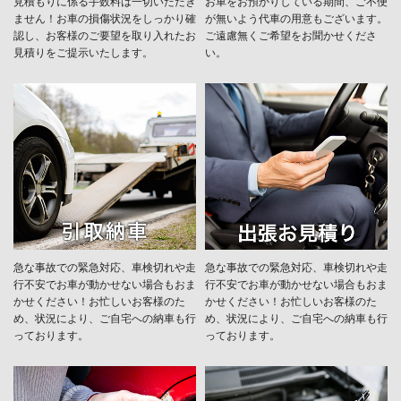
見積もりに係る手数料は一切いただき
お車をお預かりしている期間、ご不便
ません！お車の損傷状況をしっかり確
が無いよう代車の用意もございます。
認し、お客様のご要望を取り入れたお
ご遠慮無くご希望をお聞かせくださ
見積りをご提示いたします。
い。
急な事故での緊急対応、車検切れや走
急な事故での緊急対応、車検切れや走
行不安でお車が動かせない場合もおま
行不安でお車が動かせない場合もおま
かせください！お忙しいお客様のた
かせください！お忙しいお客様のた
め、状況により、ご自宅への納⾞も⾏
め、状況により、ご自宅への納⾞も⾏
っております。
っております。