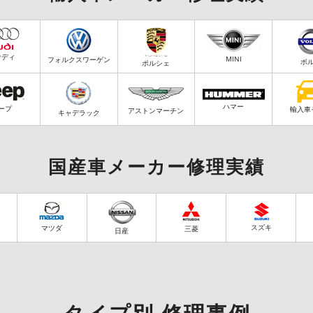
ウディ
MINI
フォルクスワーゲン
ボ
ポルシェ
ハマー
ープ
輸入車
アストンマーチン
キャデラック
国産車メーカー修理実績
スズキ
マツダ
三菱
日産