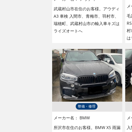
メ
武蔵村山市在住のお客様。アウディ
毛
A3 車検 入間市、青梅市、羽村市、
R
瑞穂町、武蔵村山市の輸入車キズは
村
ライズオートへ
は
整備・修理
メーカー名：
BMW
メ
所沢市在住のお客様。BMW X5 雨漏
入