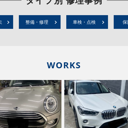
タイプ別 修理事例
ミ
整備・修理
車検・点検
保
WORKS