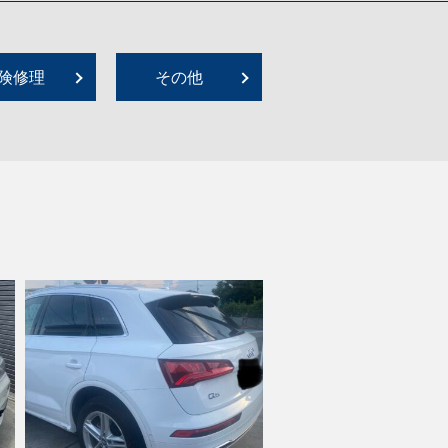
険修理
その他