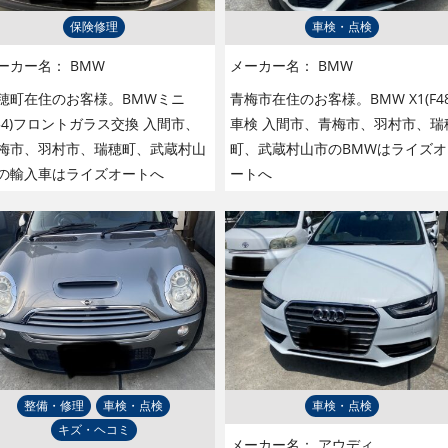
保険修理
車検・点検
ーカー名：
BMW
メーカー名：
BMW
穂町在住のお客様。BMWミニ
青梅市在住のお客様。BMW X1(F48
F54)フロントガラス交換 入間市、
車検 入間市、青梅市、羽村市、瑞
梅市、羽村市、瑞穂町、武蔵村山
町、武蔵村山市のBMWはライズオ
の輸入車はライズオートへ
ートへ
整備・修理
車検・点検
車検・点検
キズ・ヘコミ
メーカー名：
アウディ