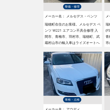
整備・修理
メーカー名：
メルセデス・ベンツ
メ
瑞穂町在住のお客様。メルセデス ベ
瑞
ンツ W221 エアコン不具合修理 入
(
間市、青梅市、羽村市、瑞穂町、武
青
蔵村山市の輸入車はライズオートへ
市
車検・点検
メーカー名：
アウディ