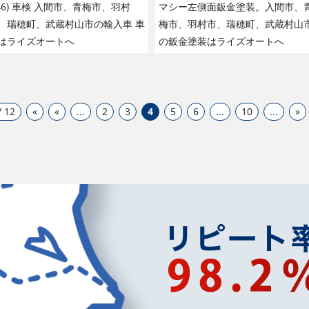
F46) 車検 入間市、青梅市、羽村
マシー左側面鈑金塗装。入間市、
、瑞穂町、武蔵村山市の輸入車 車
梅市、羽村市、瑞穂町、武蔵村山
はライズオートへ
の鈑金塗装はライズオートへ
/ 12
«
«
...
2
3
4
5
6
...
10
...
»