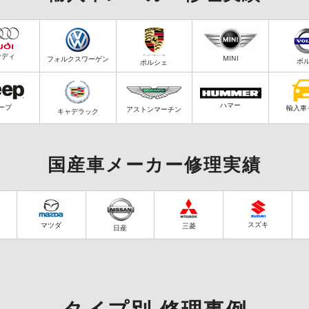
ウディ
MINI
フォルクスワーゲン
ボ
ポルシェ
ハマー
ープ
輸入車
アストンマーチン
キャデラック
国産車メーカー修理実績
スズキ
マツダ
三菱
日産