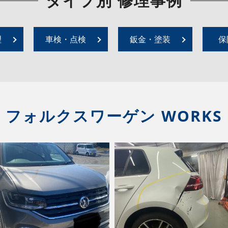
タイプ別 修理事例
理
車検・点検
鈑金・塗装
保
フォルクスワーゲン WORKS