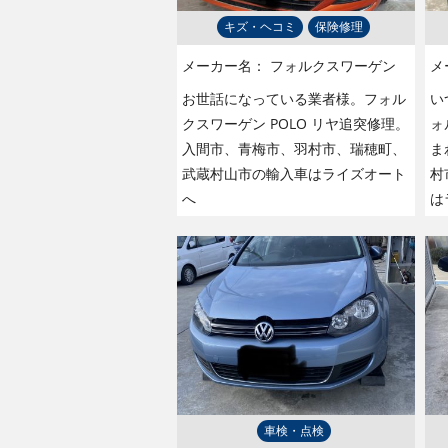
キズ・ヘコミ
保険修理
メーカー名：
フォルクスワーゲン
メ
お世話になっている業者様。フォル
い
クスワーゲン POLO リヤ追突修理。
ォ
入間市、青梅市、羽村市、瑞穂町、
ま
武蔵村山市の輸入車はライズオート
村
へ
は
車検・点検