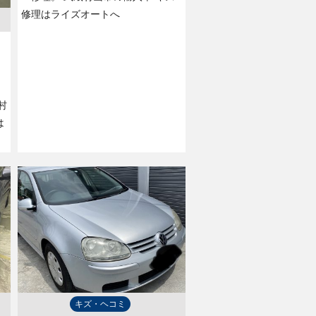
修理はライズオートへ
。
村
は
キズ・ヘコミ