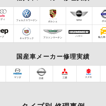
ウディ
MINI
フォルクスワーゲン
ボ
ポルシェ
ハマー
ープ
輸入車
アストンマーチン
キャデラック
国産車メーカー修理実績
スズキ
マツダ
三菱
日産