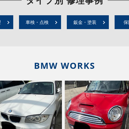
タイプ別 修理事例
理
車検・点検
鈑金・塗装
保
BMW WORKS