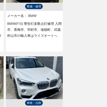
整備・修理
メーカー名：
BMW
BMW(F10) 警告灯多数点灯修理 入間
市、青梅市、羽村市、瑞穂町、武蔵
市
村山市の輸入車はライズオートへ
車検・点検