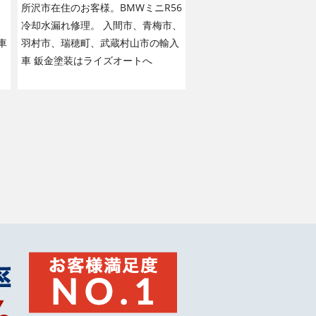
ｄ
所沢市在住のお客様。BMWミニR56
冷却水漏れ修理。 入間市、青梅市、
車
羽村市、瑞穂町、武蔵村山市の輸入
車 鈑金塗装はライズオートへ