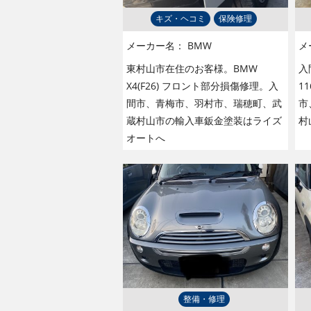
キズ・ヘコミ
保険修理
メーカー名：
BMW
メ
東村山市在住のお客様。BMW
入
X4(F26) フロント部分損傷修理。入
1
間市、青梅市、羽村市、瑞穂町、武
市
蔵村山市の輸入車鈑金塗装はライズ
村
オートへ
整備・修理