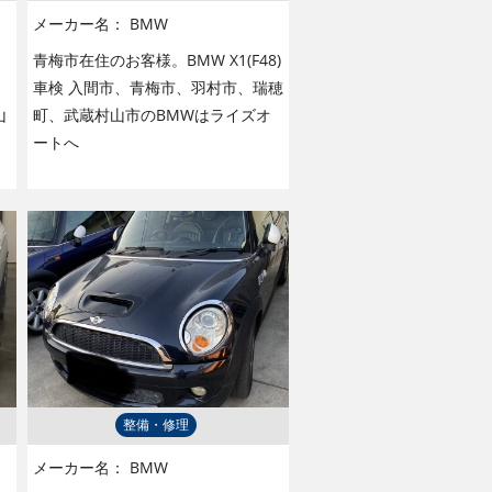
メーカー名：
BMW
青梅市在住のお客様。BMW X1(F48)
車検 入間市、青梅市、羽村市、瑞穂
山
町、武蔵村山市のBMWはライズオ
ートへ
整備・修理
メーカー名：
BMW