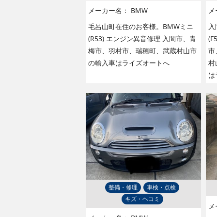
メーカー名：
BMW
メ
毛呂山町在住のお客様。BMWミニ
入
(R53) エンジン異音修理 入間市、青
(
梅市、羽村市、瑞穂町、武蔵村山市
市
の輸入車はライズオートへ
村
は
整備・修理
車検・点検
キズ・ヘコミ
メ