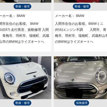
整備・修理
整備・修理
ーカー名：
BMW
メーカー名：
BMW
間市在住のお客様。 BMW
入間市在住のお客様。BMWミニ
16i(E87) 走行異音、振動修理 入間
(R56)エンジン不調 入間市、青
、青梅市、羽村市、瑞穂町、武蔵
梅市、羽村市、瑞穂町、武蔵村山
山市のBMWはライズオートへ
のBMWはライズオートへ
整備・修理
保険修理