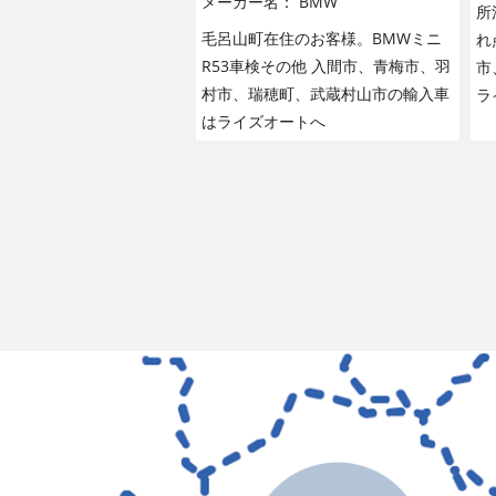
メーカー名：
BMW
所
毛呂山町在住のお客様。BMWミニ
れ
R53車検その他 入間市、青梅市、羽
市
村市、瑞穂町、武蔵村山市の輸入車
ラ
はライズオートへ